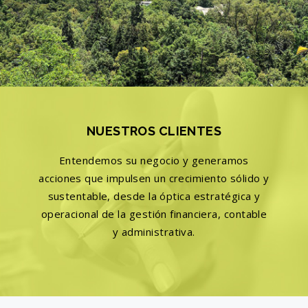
NUESTROS CLIENTES
Entendemos su negocio y generamos
acciones que impulsen un crecimiento sólido y
sustentable, desde la óptica estratégica y
operacional de la gestión financiera, contable
y administrativa.