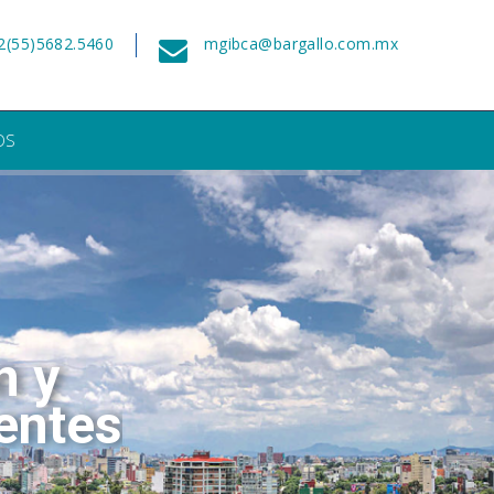
2(55)5682.5460
mgibca@bargallo.com.mx
OS
n y
entes