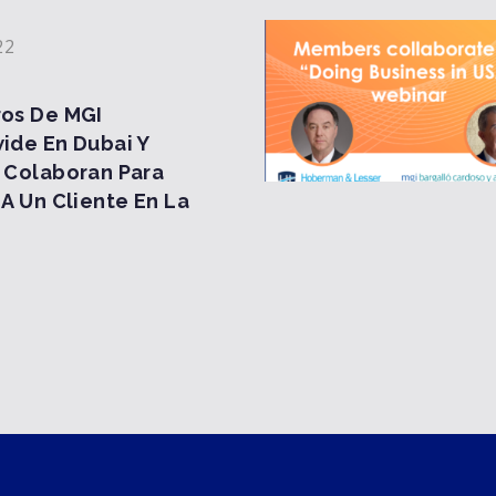
22
os De MGI
ide En Dubai Y
 Colaboran Para
A Un Cliente En La