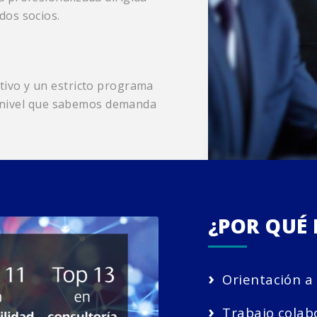
os socios.
ivo y un estricto programa
al nivel que sabemos demanda
¿POR QUÉ
›
Orientación a 
›
Trabajo colabo