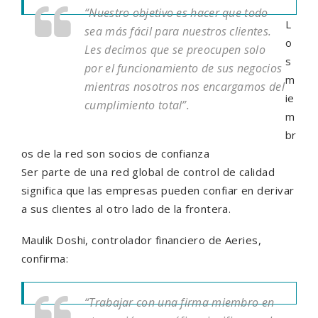
“Nuestro objetivo es hacer que todo
L
sea más fácil para nuestros clientes.
o
Les decimos que se preocupen solo
s
por el funcionamiento de sus negocios
m
mientras nosotros nos encargamos del
ie
cumplimiento total”.
m
br
os de la red son socios de confianza
Ser parte de una red global de control de calidad
significa que las empresas pueden confiar en derivar
a sus clientes al otro lado de la frontera.
Maulik Doshi, controlador financiero de Aeries,
confirma:
“Trabajar con una firma miembro en