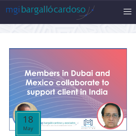
18
May