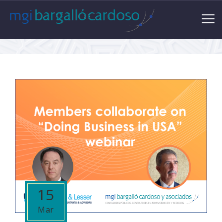
15
Mar